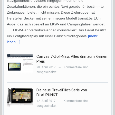
Navigationshilfe. Andere hingegen möchten die
Zusatzfunktionen, die ein echtes Navi gerade für bestimmte
Zielgruppen bietet, nicht missen. Diese Zielgruppe hat
Hersteller Becker mit seinem neuen Modell transit.5s EU im
Auge, das sich speziell an LKW- und Campingfahrer wendet.
LKW-Fahrverbotskalender vorinstalliert Das Gerät besitzt
ein Echtglasdisplay mit einer Bildschirmdiagonale
[mehr
lesen…]
Carrvas 7-Zoll-Navi: Alles drin zum kleinen
Preis
28. April 2017
Kommentare sind
—
ausgeschaltet
Die neue TravelPilot-Serie von
BLAUPUNKT
12. April 2017
Kommentare sind
—
ausgeschaltet