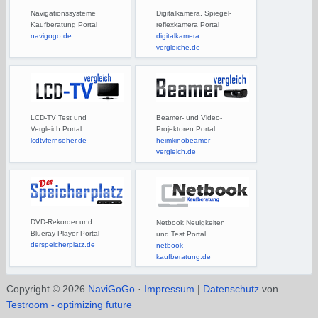
Navigationssysteme
Digitalkamera, Spiegel-
Kaufberatung Portal
reflexkamera Portal
navigogo.de
digitalkamera
vergleiche.de
LCD-TV Test und
Beamer- und Video-
Vergleich Portal
Projektoren Portal
lcdtvfernseher.de
heimkinobeamer
vergleich.de
DVD-Rekorder und
Netbook Neuigkeiten
Blueray-Player Portal
und Test Portal
derspeicherplatz.de
netbook-
kaufberatung.de
Copyright © 2026
NaviGoGo
·
Impressum
|
Datenschutz
von
Testroom - optimizing future