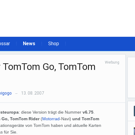
ossar
News
Shop
Werbung
ür TomTom Go, TomTom
vigogo
13. 08. 2007
—
steuropa
: diese Version trägt die Nummer
v6.75
.
Go, TomTom Rider
(
Motorrad
-Navi)
und TomTom
igationsgeräte von TomTom haben und aktuelle Karten
s für Sie.