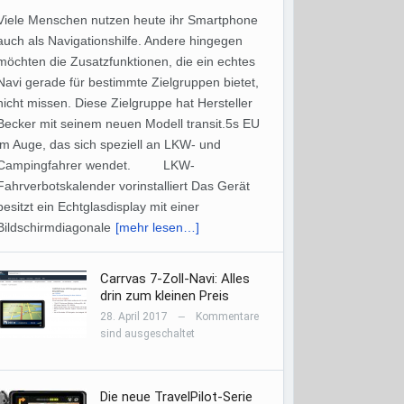
Viele Menschen nutzen heute ihr Smartphone
auch als Navigationshilfe. Andere hingegen
möchten die Zusatzfunktionen, die ein echtes
Navi gerade für bestimmte Zielgruppen bietet,
nicht missen. Diese Zielgruppe hat Hersteller
Becker mit seinem neuen Modell transit.5s EU
im Auge, das sich speziell an LKW- und
Campingfahrer wendet. LKW-
Fahrverbotskalender vorinstalliert Das Gerät
besitzt ein Echtglasdisplay mit einer
Bildschirmdiagonale
[mehr lesen…]
Carrvas 7-Zoll-Navi: Alles
drin zum kleinen Preis
28. April 2017
Kommentare
—
sind ausgeschaltet
Die neue TravelPilot-Serie