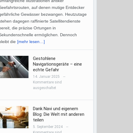
umfangreiche Illustrationen antiker
Seefahrtsrouten, auf denen mutige Entdecker
gefährliche Gewässer bezwangen. Heutzutage
stehen dagegen raffinierte Satellitendienste
bereit, die präzise Ortungen in
Sekundenschnelle ermöglichen. Dennoch
bleibt die
[mehr lesen…]
Gestohlene
Navigationsgeräte – eine
echte Gefahr
14. Januar 2025
—
Kommentare sind
ausgeschaltet
Dank Navi und eigenem
Blog: Die Welt mit anderen
teilen
5. September 2024
—
Kommentare sind