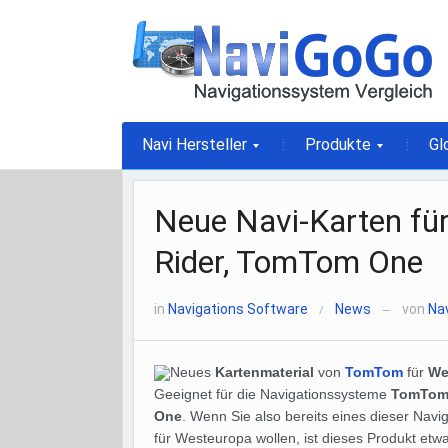
Navi Hersteller
Produkte
Gl
Neue Navi-Karten f
Rider, TomTom One
in
Navigations Software
News
von
Na
/
—
Neues
Kartenmaterial
von
TomTom
für
We
Geeignet für die Navigationssysteme
TomTom 
One
. Wenn Sie also bereits eines dieser Nav
für Westeuropa wollen, ist dieses Produkt etwa