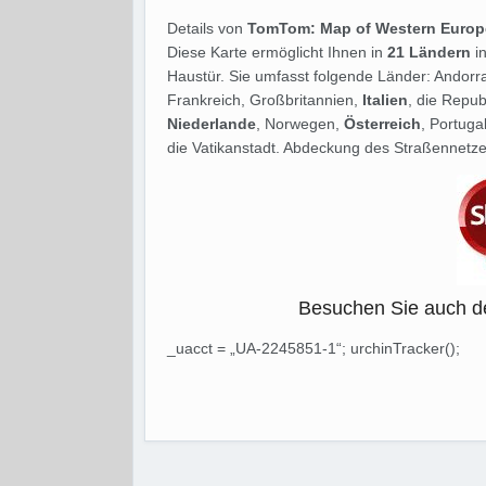
Details von
TomTom: Map of Western Europ
Diese Karte ermöglicht Ihnen in
21 Ländern
in
Haustür. Sie umfasst folgende Länder: Andorr
Frankreich, Großbritannien,
Italien
, die Repub
Niederlande
, Norwegen,
Österreich
, Portug
die Vatikanstadt. Abdeckung des Straßennetz
Besuchen Sie auch d
_uacct = „UA-2245851-1“; urchinTracker();