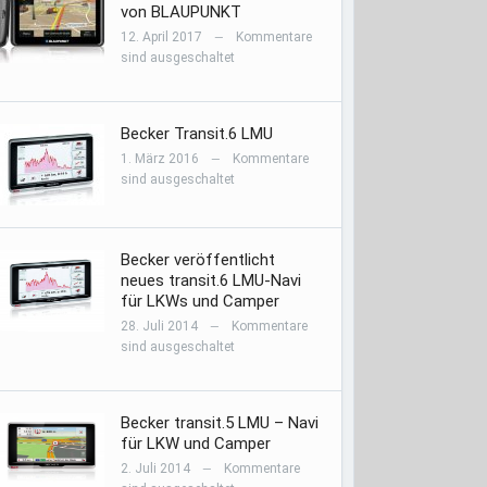
von BLAUPUNKT
12. April 2017
Kommentare
—
sind ausgeschaltet
Becker Transit.6 LMU
1. März 2016
Kommentare
—
sind ausgeschaltet
Becker veröffentlicht
neues transit.6 LMU-Navi
für LKWs und Camper
28. Juli 2014
Kommentare
—
sind ausgeschaltet
Becker transit.5 LMU – Navi
für LKW und Camper
2. Juli 2014
Kommentare
—