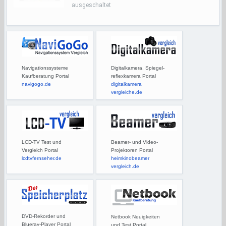
ausgeschaltet
Navigationssysteme
Digitalkamera, Spiegel-
Kaufberatung Portal
reflexkamera Portal
navigogo.de
digitalkamera
vergleiche.de
LCD-TV Test und
Beamer- und Video-
Vergleich Portal
Projektoren Portal
lcdtvfernseher.de
heimkinobeamer
vergleich.de
DVD-Rekorder und
Netbook Neuigkeiten
Blueray-Player Portal
und Test Portal