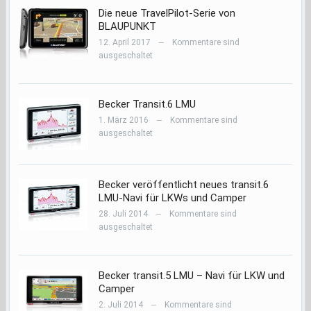
Die neue TravelPilot-Serie von
BLAUPUNKT
12. April 2017
Kommentare sind
—
ausgeschaltet
Becker Transit.6 LMU
1. März 2016
Kommentare sind
—
ausgeschaltet
Becker veröffentlicht neues transit.6
LMU-Navi für LKWs und Camper
28. Juli 2014
Kommentare sind
—
ausgeschaltet
Becker transit.5 LMU – Navi für LKW und
Camper
2. Juli 2014
Kommentare sind
—