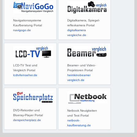
Navigationssysteme
Digitalkamera, Spiegel-
Kaufberatung Portal
reflexkamera Portal
navigogo.de
digitalkamera
vergleiche.de
LCD-TV Test und
Beamer- und Video-
Vergleich Portal
Projektoren Portal
lcdtvfernseher.de
heimkinobeamer
vergleich.de
DVD-Rekorder und
Netbook Neuigkeiten
Blueray-Player Portal
und Test Portal
derspeicherplatz.de
netbook-
kaufberatung.de