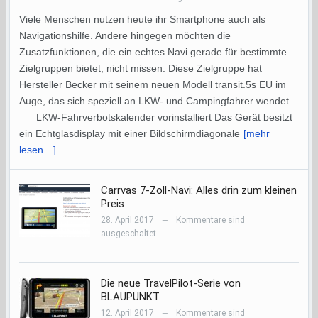
Viele Menschen nutzen heute ihr Smartphone auch als
Navigationshilfe. Andere hingegen möchten die
Zusatzfunktionen, die ein echtes Navi gerade für bestimmte
Zielgruppen bietet, nicht missen. Diese Zielgruppe hat
Hersteller Becker mit seinem neuen Modell transit.5s EU im
Auge, das sich speziell an LKW- und Campingfahrer wendet.
LKW-Fahrverbotskalender vorinstalliert Das Gerät besitzt
ein Echtglasdisplay mit einer Bildschirmdiagonale
[mehr
lesen…]
Carrvas 7-Zoll-Navi: Alles drin zum kleinen
Preis
28. April 2017
Kommentare sind
—
ausgeschaltet
Die neue TravelPilot-Serie von
BLAUPUNKT
12. April 2017
Kommentare sind
—