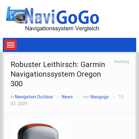
Werbung
Robuster Leithirsch: Garmin
Navigationssystem Oregon
300
in
Navigation Outdoor
News
von
Navigogo
13.
/
—
—
03. 2009