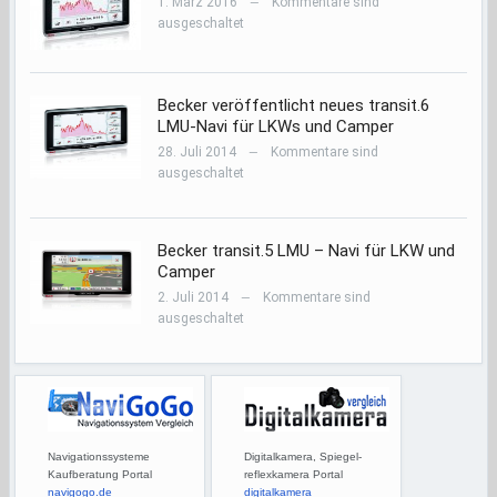
1. März 2016
Kommentare sind
—
ausgeschaltet
Becker veröffentlicht neues transit.6
LMU-Navi für LKWs und Camper
28. Juli 2014
Kommentare sind
—
ausgeschaltet
Becker transit.5 LMU – Navi für LKW und
Camper
2. Juli 2014
Kommentare sind
—
ausgeschaltet
Navigationssysteme
Digitalkamera, Spiegel-
Kaufberatung Portal
reflexkamera Portal
navigogo.de
digitalkamera