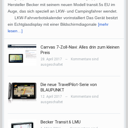
Hersteller Becker mit seinem neuen Modell transit.5s EU im
Auge, das sich speziell an LKW- und Campingfahrer wendet.
LKW-Fahrverbotskalender vorinstalliert Das Gerät besitzt
ein Echtglasdisplay mit einer Bildschirmdiagonale
[mehr
lesen…]
Carrvas 7-Zoll-Navi: Alles drin zum kleinen
Preis
28. April 2017
Kommentare sind
—
ausgeschaltet
Die neue TravelPilot-Serie von
BLAUPUNKT
12. April 2017
Kommentare sind
—
ausgeschaltet
Becker Transit.6 LMU