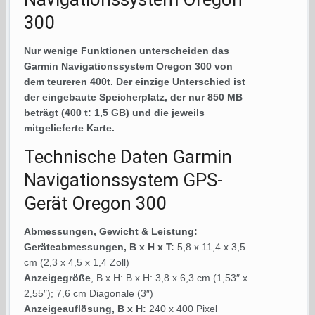
300
Nur wenige Funktionen unterscheiden das
Garmin Navigationssystem Oregon 300 von
dem teureren 400t. Der einzige Unterschied ist
der eingebaute Speicherplatz, der nur 850 MB
beträgt (400 t: 1,5 GB) und die jeweils
mitgelieferte Karte.
Technische Daten Garmin
Navigationssystem GPS-
Gerät Oregon 300
Abmessungen, Gewicht & Leistung:
Geräteabmessungen, B x H x T:
5,8 x 11,4 x 3,5
cm (2,3 x 4,5 x 1,4 Zoll)
Anzeigegröße
, B x H: B x H: 3,8 x 6,3 cm (1,53″ x
2,55″); 7,6 cm Diagonale (3″)
Anzeigeauflösung, B x H:
240 x 400 Pixel