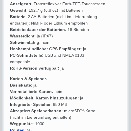
Anzeigeart
: Transreflexiver Farb-TFT-Touchscreen
Gewicht
: 192,7 g (6,8 oz) mit Batterien
Batterie
: 2 AA-Batterien (nicht im Lieferumfang
enthalten); NiMH- oder Lithium empfohlen
Betriebsdauer der Batterien:
16 Stunden
Wasserdicht
: ja (IPX7)
Schwimmfähig
: nein
Hochempfindlicher GPS Empfänger:
ja
PC-Schnittstelle:
USB and NMEA 0183
compatible
RoHS-Version verfügbar:
ja
Karten & Speicher:
Basiskarte
: ja
Vorinstallierte Karten:
nein
Möglichkeit, Karten hinzuzufügen:
ja
Integrierter Speicher
: 850 MB
Akzeptiert Speicherkarten:
microSD™-Karte
(nicht im Lieferumfang enthalten)
Wegpunkte
: 1000
Routen
: 50