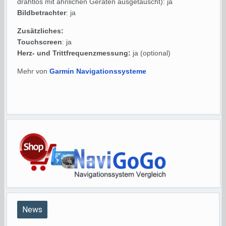
drahtlos mit ähnlichen Geräten ausgetauscht): ja
Bildbetrachter
: ja
Zusätzliches:
Touchscreen
: ja
Herz- und Trittfrequenzmessung:
ja (optional)
Mehr von
Garmin Navigationssysteme
News