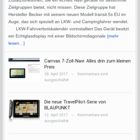
Zusatzfunktionen, die ein echtes Navi gerade für bestimmte
Zielgruppen bietet, nicht missen. Diese Zielgruppe hat
Hersteller Becker mit seinem neuen Modell transit.5s EU im
Auge, das sich speziell an LKW- und Campingfahrer wendet.
LKW-Fahrverbotskalender vorinstalliert Das Gerät besitzt
ein Echtglasdisplay mit einer Bildschirmdiagonale
[mehr
lesen…]
Carrvas 7-Zoll-Navi: Alles drin zum kleinen
Preis
28. April 2017
Kommentare sind
—
ausgeschaltet
Die neue TravelPilot-Serie von
BLAUPUNKT
12. April 2017
Kommentare sind
—
ausgeschaltet