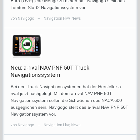
Euro (UVP) jede Menge zu bieten hat. Navigogo stellt das
Tomtom Start2 Navigationssystem vor.
von
Navigogo
Navigation Pkw
,
News
—
Neu: a-rival NAV PNF 50T Truck
Navigationssystem
Bei den Truck-Navigationssystemen hat der Hersteller a-
rival jetzt nachgelegt: Mit dem a-rival NAV PNF 50T
Navigationssystem sollen die Schwächen des NACA 600
ausgeglichen sein. Navigogo stellt das a-rival NAV PNF 50T
Navigationssystem vor.
von
Navigogo
Navigation Lkw
,
News
—